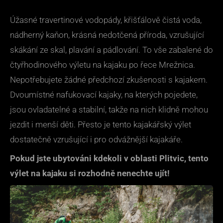
Úžasné travertinové vodopády, křišťálově čistá voda,
nádherný kaňon, krásná nedotčená příroda, vzrušující
skákání ze skal, plavání a pádlování. To vše zabalené do
čtyřhodinového výletu na kajaku po řece Mrežnica.
Nepotřebujete žádné předchozí zkušenosti s kajakem.
Dvoumístné nafukovací kajaky, na kterých pojedete,
jsou ovladatelné a stabilní, takže na nich klidně mohou
jezdit i menší děti. Přesto je tento kajakářský výlet
dostatečně vzrušující i pro odvážnější kajakáře.
Pokud jste ubytováni kdekoli v oblasti Plitvic, tento
výlet na kajaku si rozhodně nenechte ujít!