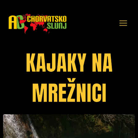
Přeskočit
na
obsah
KAJAKY NA
MREŽNICI