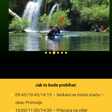
Jak to bude probíhat:
09:45/10:45/14:15 – Setkání na místě startu –
obec Primislje
10:00/11:00/14:30 – Příprava na výlet