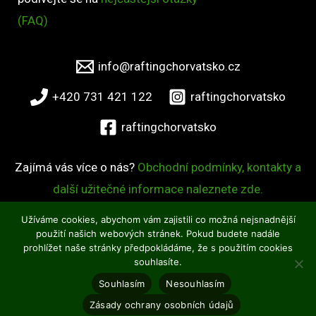
(FAQ)
info@raftingchorvatsko.cz
+420 731 421 122
raftingchorvatsko
raftingchorvatsko
Zajímá vás více o nás?
Obchodní podmínky, kontakty a
další užitečné informace naleznete zde.
Užíváme cookies, abychom vám zajistili co možná nejsnadnější
Copyright © 2026 Rafting Chorvatsko
použití našich webových stránek. Pokud budete nadále
prohlížet naše stránky předpokládáme, že s použitím cookies
O WordPress se stará
Softmedia
souhlasíte.
Souhlasím
Nesouhlasím
Zásady ochrany osobních údajů
REZERVUJTE HNED
REZERVUJTE HNED