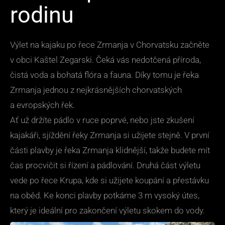
rodinu
Výlet na kajaku po řece Zrmanja v Chorvatsku začněte
v obci Kaštel Zegarski. Čeká vás nedotčená příroda,
čistá voda a bohatá flóra a fauna. Díky tomu je řeka
Zrmanja jednou z nejkrásnějších chorvatských
a evropských řek.
Ať už držíte pádlo v ruce poprvé, nebo jste zkušení
kajakáři, sjíždění řeky Zrmanja si užijete stejně. V první
části plavby je řeka Zrmanja klidnější, takže budete mít
čas procvičit si řízení a pádlování. Druhá část výletu
vede po řece Krupa, kde si užijete koupání a přestávku
na oběd. Ke konci plavby potkáme 3 m vysoký útes,
který je ideální pro zakončení výletu skokem do vody.