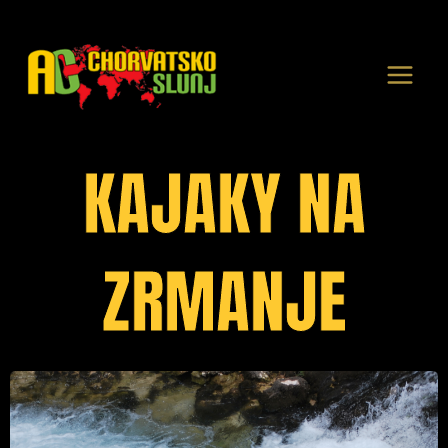
Přeskočit
na
obsah
KAJAKY NA
ZRMANJE