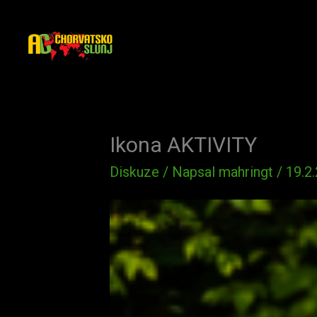
Přeskočit
na
obsah
Ikona AKTIVITY
Diskuze
/ Napsal
mahringt
/
19.2